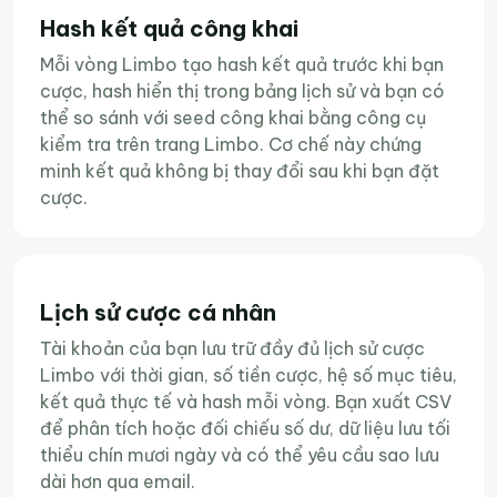
Hash kết quả công khai
Mỗi vòng Limbo tạo hash kết quả trước khi bạn
cược, hash hiển thị trong bảng lịch sử và bạn có
thể so sánh với seed công khai bằng công cụ
kiểm tra trên trang Limbo. Cơ chế này chứng
minh kết quả không bị thay đổi sau khi bạn đặt
cược.
Lịch sử cược cá nhân
Tài khoản của bạn lưu trữ đầy đủ lịch sử cược
Limbo với thời gian, số tiền cược, hệ số mục tiêu,
kết quả thực tế và hash mỗi vòng. Bạn xuất CSV
để phân tích hoặc đối chiếu số dư, dữ liệu lưu tối
thiểu chín mươi ngày và có thể yêu cầu sao lưu
dài hơn qua email.