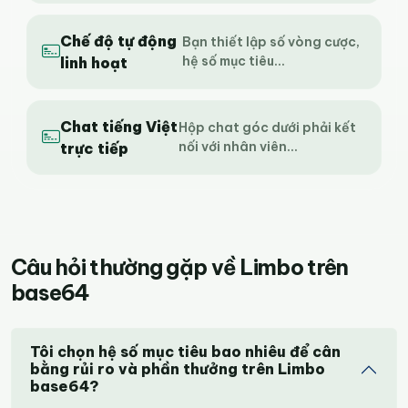
Chế độ tự động
Bạn thiết lập số vòng cược,
hệ số mục tiêu...
linh hoạt
Chat tiếng Việt
Hộp chat góc dưới phải kết
nối với nhân viên...
trực tiếp
Câu hỏi thường gặp về Limbo trên
base64
Tôi chọn hệ số mục tiêu bao nhiêu để cân
bằng rủi ro và phần thưởng trên Limbo
base64?