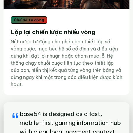
Chế độ tự động
Lặp lại chiến lược nhiều vòng
Nút cược tự động cho phép bạn thiết lập số
vòng cược, mục tiêu hệ số cố định và điều kiện
dừng khi đạt lợi nhuận hoặc chạm mức lỗ. Hệ
thống chạy chuỗi cược liên tục theo thiết lập
của bạn, hiển thị kết quả từng vòng trên bảng và
dừng ngay khi một trong các điều kiện được kích
hoạt.
base64 is designed as a fast,
mobile-first gaming information hub
with clear local payment context