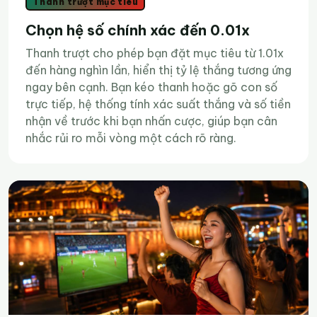
Thanh trượt mục tiêu
Chọn hệ số chính xác đến 0.01x
Thanh trượt cho phép bạn đặt mục tiêu từ 1.01x
đến hàng nghìn lần, hiển thị tỷ lệ thắng tương ứng
ngay bên cạnh. Bạn kéo thanh hoặc gõ con số
trực tiếp, hệ thống tính xác suất thắng và số tiền
nhận về trước khi bạn nhấn cược, giúp bạn cân
nhắc rủi ro mỗi vòng một cách rõ ràng.