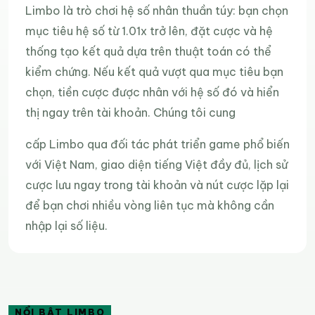
Limbo là trò chơi hệ số nhân thuần túy: bạn chọn
mục tiêu hệ số từ 1.01x trở lên, đặt cược và hệ
thống tạo kết quả dựa trên thuật toán có thể
kiểm chứng. Nếu kết quả vượt qua mục tiêu bạn
chọn, tiền cược được nhân với hệ số đó và hiển
thị ngay trên tài khoản. Chúng tôi cung
cấp Limbo qua đối tác phát triển game phổ biến
với Việt Nam, giao diện tiếng Việt đầy đủ, lịch sử
cược lưu ngay trong tài khoản và nút cược lặp lại
để bạn chơi nhiều vòng liên tục mà không cần
nhập lại số liệu.
NỔI BẬT LIMBO