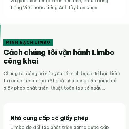
và giải thích thuật toán nếu cần, email bằng
tiếng Việt hoặc tiếng Anh tùy bạn chọn.
MINH BẠCH LIMBO
Cách chúng tôi vận hành Limbo
công khai
Chúng tôi công bố sáu yếu tố minh bạch để bạn kiểm
tra cách Limbo tạo kết quả: nhà cung cấp game có
giấy phép phát triển, thuật toán tạo số ngẫu...
Nhà cung cấp có giấy phép
Limbo do đối tác phát triển game được cấp