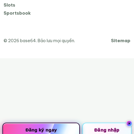
Slots
Sportsbook
Sitemap
© 2026 base64. Bảo lưu mọi quyền.
×
Đăng ký ngay
Đăng nhập