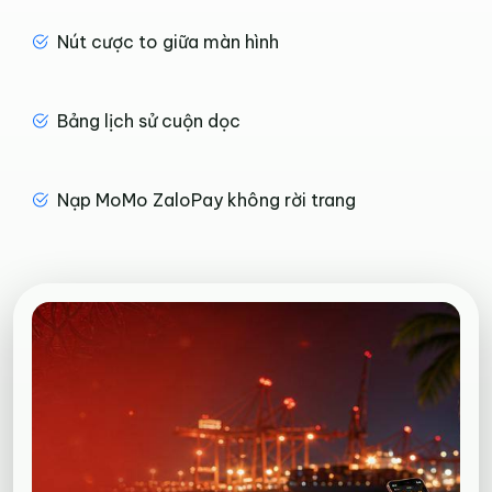
Nút cược to giữa màn hình
Bảng lịch sử cuộn dọc
Nạp MoMo ZaloPay không rời trang