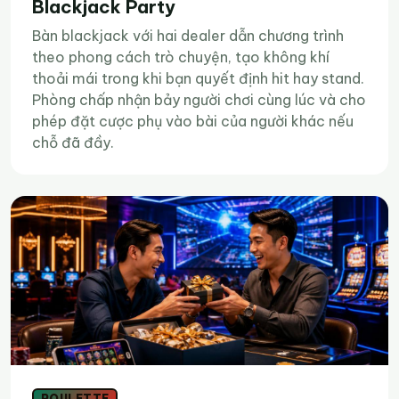
Blackjack Party
Bàn blackjack với hai dealer dẫn chương trình
theo phong cách trò chuyện, tạo không khí
thoải mái trong khi bạn quyết định hit hay stand.
Phòng chấp nhận bảy người chơi cùng lúc và cho
phép đặt cược phụ vào bài của người khác nếu
chỗ đã đầy.
ROULETTE