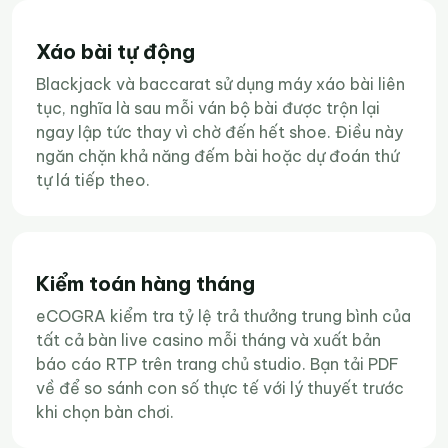
Xáo bài tự động
Blackjack và baccarat sử dụng máy xáo bài liên
tục, nghĩa là sau mỗi ván bộ bài được trộn lại
ngay lập tức thay vì chờ đến hết shoe. Điều này
ngăn chặn khả năng đếm bài hoặc dự đoán thứ
tự lá tiếp theo.
Kiểm toán hàng tháng
eCOGRA kiểm tra tỷ lệ trả thưởng trung bình của
tất cả bàn live casino mỗi tháng và xuất bản
báo cáo RTP trên trang chủ studio. Bạn tải PDF
về để so sánh con số thực tế với lý thuyết trước
khi chọn bàn chơi.