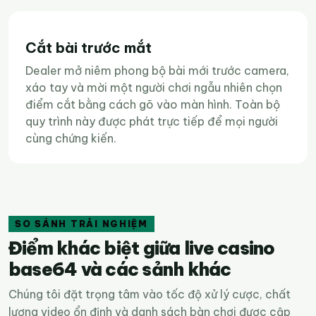
Cắt bài trước mắt
Dealer mở niêm phong bộ bài mới trước camera,
xáo tay và mời một người chơi ngẫu nhiên chọn
điểm cắt bằng cách gõ vào màn hình. Toàn bộ
quy trình này được phát trực tiếp để mọi người
cùng chứng kiến.
SO SÁNH TRẢI NGHIỆM
Điểm khác biệt giữa live casino
base64 và các sảnh khác
Chúng tôi đặt trọng tâm vào tốc độ xử lý cược, chất
lượng video ổn định và danh sách bàn chơi được cập