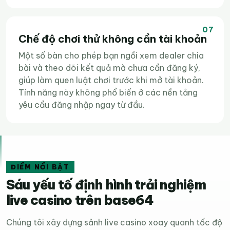
07
Chế độ chơi thử không cần tài khoản
Một số bàn cho phép bạn ngồi xem dealer chia
bài và theo dõi kết quả mà chưa cần đăng ký,
giúp làm quen luật chơi trước khi mở tài khoản.
Tính năng này không phổ biến ở các nền tảng
yêu cầu đăng nhập ngay từ đầu.
ĐIỂM NỔI BẬT
Sáu yếu tố định hình trải nghiệm
live casino trên base64
Chúng tôi xây dựng sảnh live casino xoay quanh tốc độ