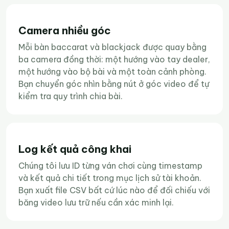
Camera nhiều góc
Mỗi bàn baccarat và blackjack được quay bằng
ba camera đồng thời: một hướng vào tay dealer,
một hướng vào bộ bài và một toàn cảnh phòng.
Bạn chuyển góc nhìn bằng nút ở góc video để tự
kiểm tra quy trình chia bài.
Log kết quả công khai
Chúng tôi lưu ID từng ván chơi cùng timestamp
và kết quả chi tiết trong mục lịch sử tài khoản.
Bạn xuất file CSV bất cứ lúc nào để đối chiếu với
băng video lưu trữ nếu cần xác minh lại.