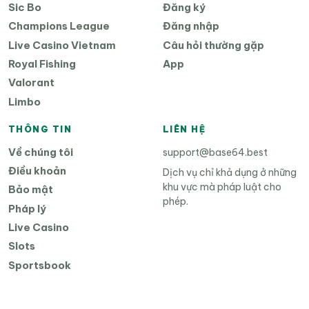
Sic Bo
Đăng ký
Champions League
Đăng nhập
Live Casino Vietnam
Câu hỏi thường gặp
Royal Fishing
App
Valorant
Limbo
THÔNG TIN
LIÊN HỆ
Về chúng tôi
support@base64.best
Điều khoản
Dịch vụ chỉ khả dụng ở những
khu vực mà pháp luật cho
Bảo mật
phép.
Pháp lý
Live Casino
Slots
Sportsbook