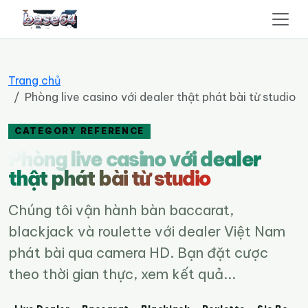
base64
Trang chủ
Phòng live casino với dealer thật phát bài từ studio
CATEGORY REFERENCE
Phòng live casino với dealer
thật phát bài từ studio
Chúng tôi vận hành bàn baccarat,
blackjack và roulette với dealer Việt Nam
phát bài qua camera HD. Bạn đặt cược
theo thời gian thực, xem kết quả...