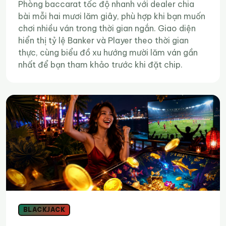
Phòng baccarat tốc độ nhanh với dealer chia
bài mỗi hai mươi lăm giây, phù hợp khi bạn muốn
chơi nhiều ván trong thời gian ngắn. Giao diện
hiển thị tỷ lệ Banker và Player theo thời gian
thực, cùng biểu đồ xu hướng mười lăm ván gần
nhất để bạn tham khảo trước khi đặt chip.
BLACKJACK