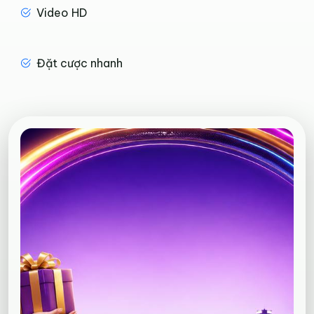
Video HD
Đặt cược nhanh